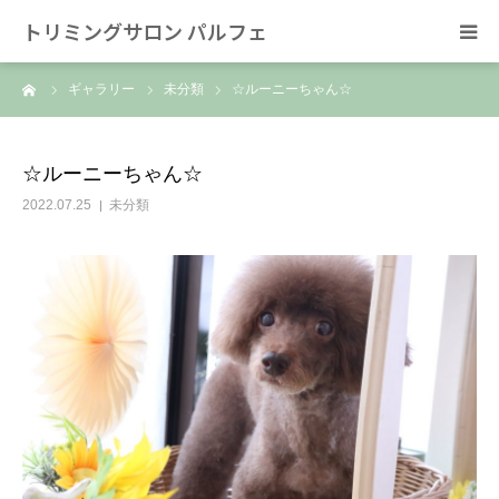
トリミングサロン パルフェ
ーム
ギャラリー
未分類
☆ルーニーちゃん☆
HOME
トリミング
☆ルーニーちゃん☆
2022.07.25
未分類
ホテル
スタッフ
SNS/リンク