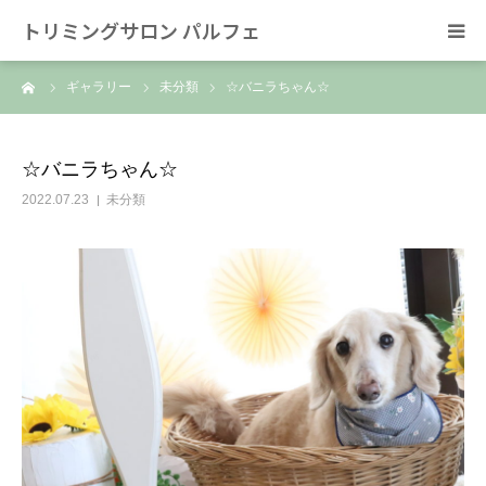
トリミングサロン パルフェ
ーム
ギャラリー
未分類
☆バニラちゃん☆
HOME
トリミング
☆バニラちゃん☆
2022.07.23
未分類
ホテル
スタッフ
SNS/リンク