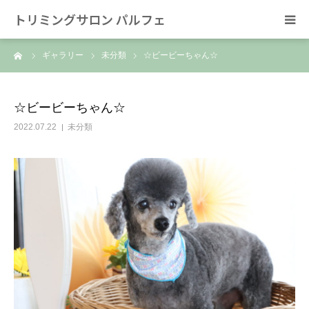
トリミングサロン パルフェ
ーム
ギャラリー
未分類
☆ビービーちゃん☆
HOME
トリミング
☆ビービーちゃん☆
2022.07.22
未分類
ホテル
スタッフ
SNS/リンク