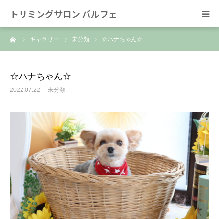
トリミングサロン パルフェ
ーム
ギャラリー
未分類
☆ハナちゃん☆
HOME
トリミング
☆ハナちゃん☆
2022.07.22
未分類
ホテル
スタッフ
SNS/リンク