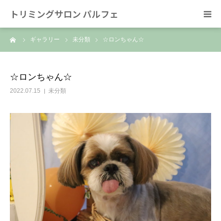
トリミングサロン パルフェ
ーム
ギャラリー
未分類
☆ロンちゃん☆
HOME
トリミング
☆ロンちゃん☆
2022.07.15
未分類
ホテル
スタッフ
SNS/リンク