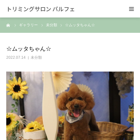
トリミングサロン パルフェ
ーム
ギャラリー
未分類
☆ムッタちゃん☆
HOME
トリミング
☆ムッタちゃん☆
2022.07.14
未分類
ホテル
スタッフ
SNS/リンク