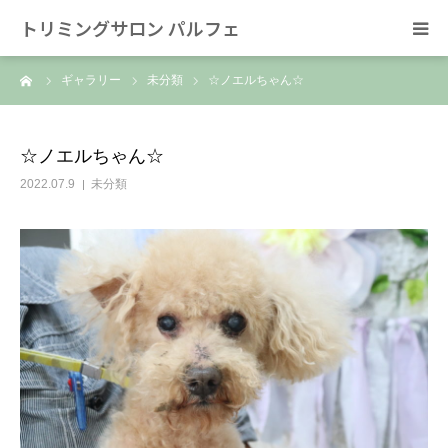
トリミングサロン パルフェ
ーム
ギャラリー
未分類
☆ノエルちゃん☆
HOME
トリミング
☆ノエルちゃん☆
2022.07.9
未分類
ホテル
スタッフ
SNS/リンク