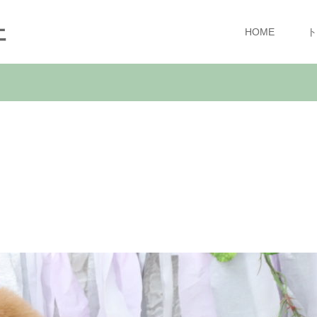
ェ
HOME
ト