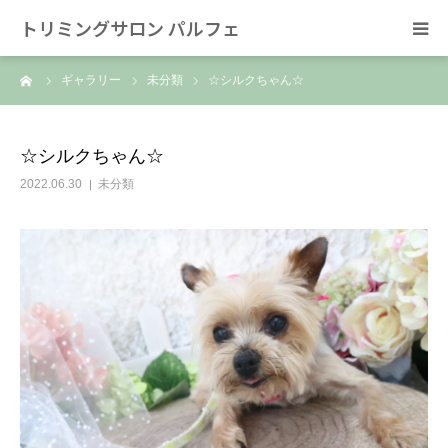
トリミングサロン パルフェ
ーム
ギャラリー
未分類
☆シルクちゃん☆
HOME
トリミング
☆シルクちゃん☆
2022.06.30
未分類
ホテル
スタッフ
SNS/リンク