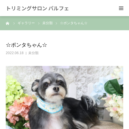
トリミングサロン パルフェ
ーム
ギャラリー
未分類
☆ポンタちゃん☆
HOME
トリミング
☆ポンタちゃん☆
2022.06.18
未分類
ホテル
スタッフ
SNS/リンク