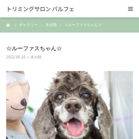
トリミングサロン パルフェ
ーム
ギャラリー
未分類
☆ルーファスちゃん☆
HOME
トリミング
☆ルーファスちゃん☆
2022.06.16
未分類
ホテル
スタッフ
SNS/リンク