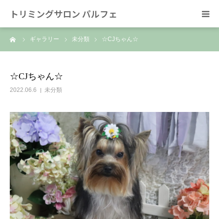
トリミングサロン パルフェ
ーム
ギャラリー
未分類
☆CJちゃん☆
HOME
トリミング
☆CJちゃん☆
2022.06.6
未分類
ホテル
スタッフ
SNS/リンク