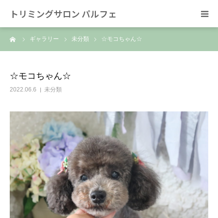
トリミングサロン パルフェ
ーム
ギャラリー
未分類
☆モコちゃん☆
HOME
トリミング
☆モコちゃん☆
2022.06.6
未分類
ホテル
スタッフ
SNS/リンク