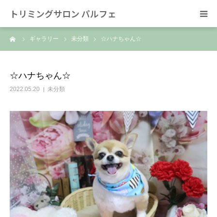
トリミングサロン パルフェ
ーム
ギャラリー
未分類
☆ハナちゃん☆
HOME
トリミング
☆ハナちゃん☆
2022.05.20
未分類
ホテル
スタッフ
SNS/リンク