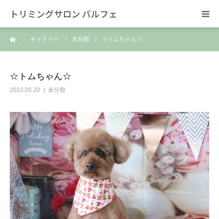
トリミングサロン パルフェ
ーム
ギャラリー
未分類
☆トムちゃん☆
HOME
トリミング
☆トムちゃん☆
2022.05.20
未分類
ホテル
スタッフ
SNS/リンク