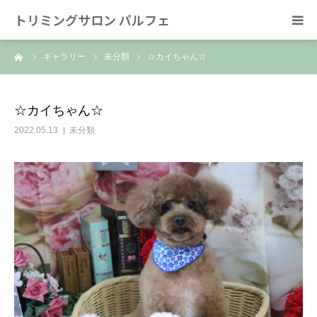
トリミングサロン パルフェ
ーム
ギャラリー
未分類
☆カイちゃん☆
HOME
トリミング
☆カイちゃん☆
2022.05.13
未分類
ホテル
スタッフ
SNS/リンク