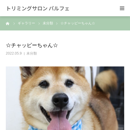
トリミングサロン パルフェ
ーム
ギャラリー
未分類
☆チャッピーちゃん☆
HOME
トリミング
☆チャッピーちゃん☆
2022.05.9
未分類
ホテル
スタッフ
SNS/リンク