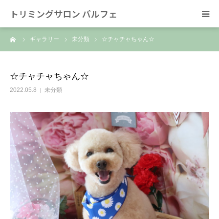
トリミングサロン パルフェ
ーム
ギャラリー
未分類
☆チャチャちゃん☆
HOME
トリミング
☆チャチャちゃん☆
2022.05.8
未分類
ホテル
スタッフ
SNS/リンク