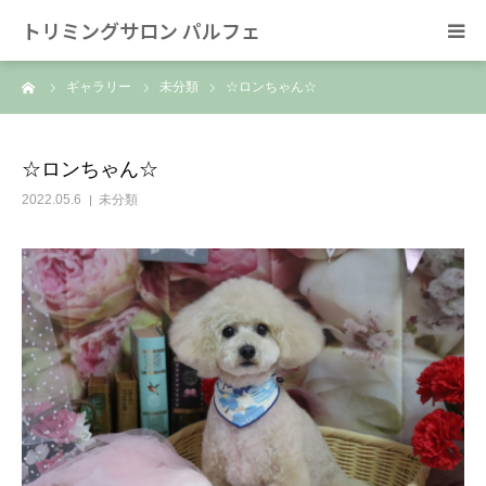
トリミングサロン パルフェ
ーム
ギャラリー
未分類
☆ロンちゃん☆
HOME
トリミング
☆ロンちゃん☆
2022.05.6
未分類
ホテル
スタッフ
SNS/リンク