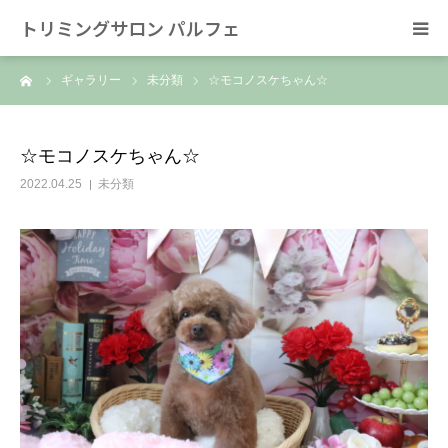
トリミングサロン パルフェ
ーム
ギャラリー
未分類
☆モコノスケちゃん☆
HOME
トリミング
☆モコノスケちゃん☆
2022.04.25
未分類
ホテル
スタッフ
SNS/リンク