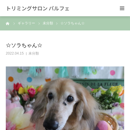
トリミングサロン パルフェ
ーム
ギャラリー
未分類
☆ソラちゃん☆
HOME
トリミング
☆ソラちゃん☆
2022.04.15
未分類
ホテル
スタッフ
SNS/リンク