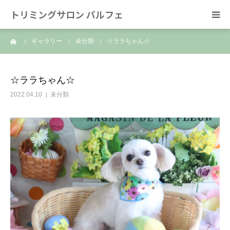
トリミングサロン パルフェ
ーム
ギャラリー
未分類
☆ララちゃん☆
HOME
トリミング
☆ララちゃん☆
2022.04.10
未分類
ホテル
スタッフ
SNS/リンク