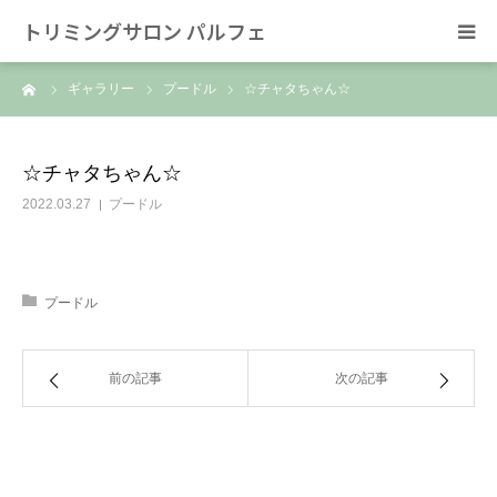
トリミングサロン パルフェ
ーム
ギャラリー
プードル
☆チャタちゃん☆
HOME
トリミング
☆チャタちゃん☆
2022.03.27
プードル
ホテル
スタッフ
プードル
SNS/リンク
前の記事
次の記事