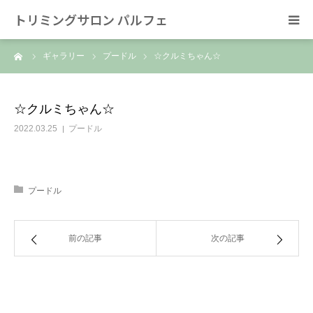
トリミングサロン パルフェ
ーム
ギャラリー
プードル
☆クルミちゃん☆
HOME
トリミング
☆クルミちゃん☆
2022.03.25
プードル
ホテル
スタッフ
プードル
SNS/リンク
前の記事
次の記事