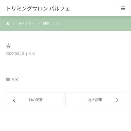
トリミングサロン パルフェ
ーム
ギャラリー
MIX
☆
HOME
トリミング
☆
2022.03.10
MIX
ホテル
スタッフ
MIX
SNS/リンク
前の記事
次の記事