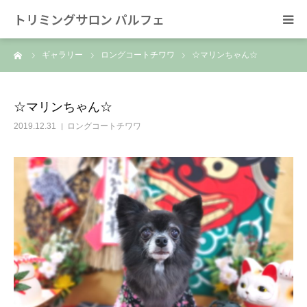
トリミングサロン パルフェ
ーム
ギャラリー
ロングコートチワワ
☆マリンちゃん☆
HOME
トリミング
☆マリンちゃん☆
2019.12.31
ロングコートチワワ
ホテル
スタッフ
SNS/リンク