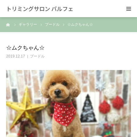
トリミングサロン パルフェ
ーム
ギャラリー
プードル
☆ムクちゃん☆
HOME
トリミング
☆ムクちゃん☆
2019.12.17
プードル
ホテル
スタッフ
SNS/リンク