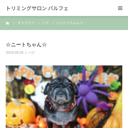
トリミングサロン パルフェ
ーム
ギャラリー
パグ
☆ニートちゃん☆
HOME
トリミング
☆ニートちゃん☆
2019.09.26
パグ
ホテル
スタッフ
SNS/リンク