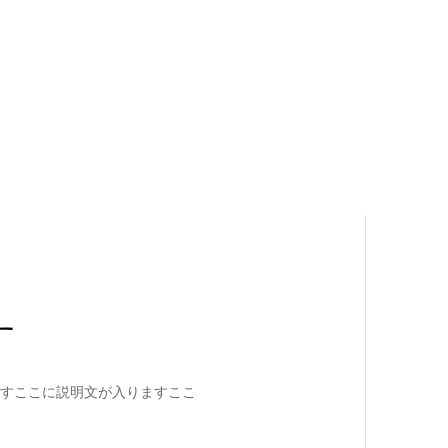
す
すここに説明文が入りますここ